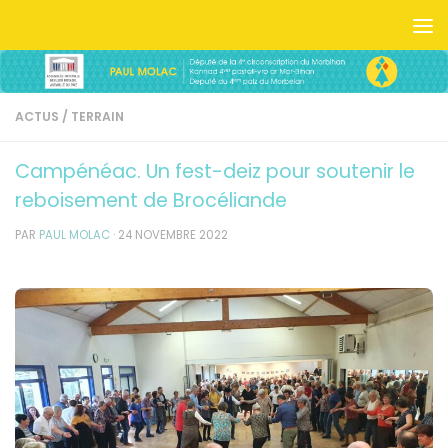
Skip to content
ACTUS
/
TERRAIN
Campénéac. Un fest-deiz pour soutenir le
reboisement de Brocéliande
PAR
PAUL MOLAC
·
24 NOVEMBRE 2022