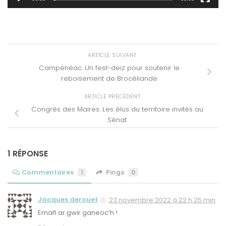
ARTICLE SUIVANT
Campénéac. Un fest-deiz pour soutenir le
reboisement de Brocéliande
ARTICLE PRÉCÉDENT
Congrès des Maires. Les élus du territoire invités au
Sénat
1 RÉPONSE
Commentaires
1
Pings
0
Jacques derouet
23 novembre 2022 à 22 h 25 min
Emañ ar gwir ganeoc’h !