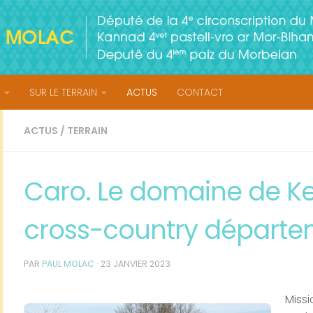
SUR LE TERRAIN
ACTUS
CONTACT
ACTUS
/
TERRAIN
Caro. Le domaine de Ker
cross-country départe
PAR
PAUL MOLAC
·
23 JANVIER 2023
Missi