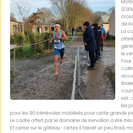
Morbi
(ESEM
cros
de Ke
La c
attir
génér
le ve
Pour 
Colli
accue
final
cours
est :
les p
pour les 90 bénévoles mobilisés pour cette grande jo
Le cadre offert par le domaine de Kervallon a été trè
Et cerise sur le gâteau : certes il faisait un peu froid, 