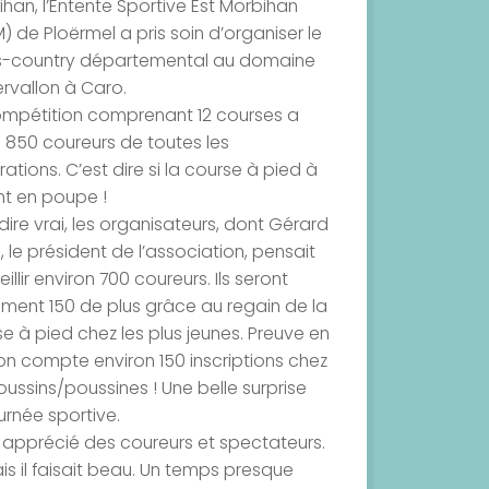
han, l’Entente Sportive Est Morbihan
) de Ploërmel a pris soin d’organiser le
s-country départemental au domaine
rvallon à Caro.
ompétition comprenant 12 courses a
é 850 coureurs de toutes les
ations. C’est dire si la course à pied à
nt en poupe !
dire vrai, les organisateurs, dont Gérard
n, le président de l’association, pensait
illir environ 700 coureurs. Ils seront
ement 150 de plus grâce au regain de la
e à pied chez les plus jeunes. Preuve en
 on compte environ 150 inscriptions chez
oussins/poussines ! Une belle surprise
urnée sportive.
s apprécié des coureurs et spectateurs.
mais il faisait beau. Un temps presque