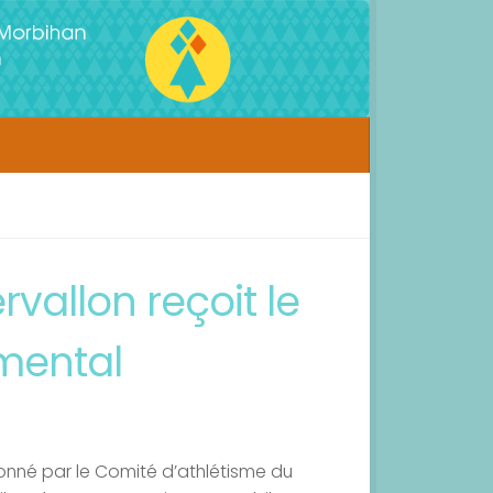
vallon reçoit le
mental
onné par le Comité d’athlétisme du