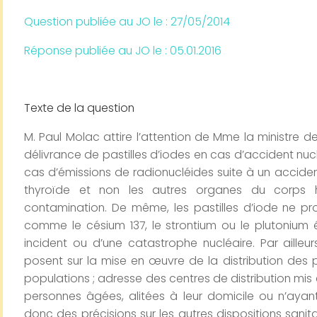
Question publiée au JO le :
27/05/2014
Réponse publiée au JO le : 05.01.2016
Texte de la question
M. Paul Molac attire l’attention de Mme la ministre de
délivrance de pastilles d’iodes en cas d’accident nucl
cas d’émissions de radionucléides suite à un accide
thyroïde et non les autres organes du corps 
contamination. De même, les pastilles d’iode ne pr
comme le césium 137, le strontium ou le plutonium é
incident ou d’une catastrophe nucléaire. Par aille
posent sur la mise en œuvre de la distribution des p
populations ; adresse des centres de distribution mis e
personnes âgées, alitées à leur domicile ou n’ayant
donc des précisions sur les autres dispositions sani