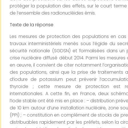
protéger la population des effets, sur le court terme 
de l’ensemble des radionucléides émis.
Texte de la réponse
Les mesures de protection des populations en cas d’
travaux interministériels menés sous l’égide du sec
sécurité nationale (SGDSN) et formalisées dans un
crise nucléaire diffusé début 2014. Parmi les mesures
en œuvre, il convient de citer notamment l’organisatio
des populations, ainsi que la prise de traitements 
d’iodure de potassium peut prévenir l’accumulati
thyroïde ; cette mesure de protection est r
internationales. A cette fin, en France, deux sché
l’iode stable ont été mis en place : – distribution pré
de 10 km autour d’une installation nucléaire, zone sou
(PPI) ; – constitution en complément de stocks de pr
distribuables rapidement par les préfets, selon la circulai