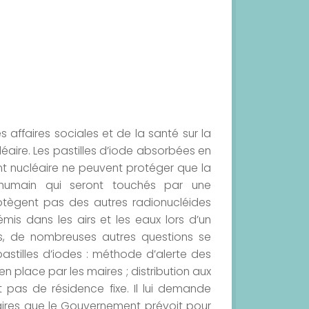
s affaires sociales et de la santé sur la
éaire. Les pastilles d’iode absorbées en
nt nucléaire ne peuvent protéger que la
humain qui seront touchés par une
otègent pas des autres radionucléides
mis dans les airs et les eaux lors d’un
urs, de nombreuses autres questions se
astilles d’iodes : méthode d’alerte des
n place par les maires ; distribution aux
 pas de résidence fixe. Il lui demande
taires que le Gouvernement prévoit pour