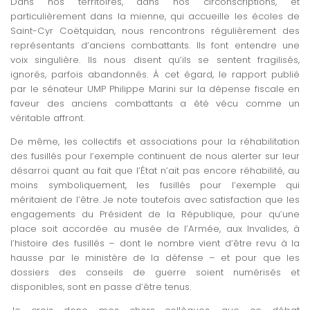
Dans nos territoires, dans nos circonscriptions, et
particulièrement dans la mienne, qui accueille les écoles de
Saint-Cyr Coëtquidan, nous rencontrons régulièrement des
représentants d’anciens combattants. Ils font entendre une
voix singulière. Ils nous disent qu’ils se sentent fragilisés,
ignorés, parfois abandonnés. À cet égard, le rapport publié
par le sénateur UMP Philippe Marini sur la dépense fiscale en
faveur des anciens combattants a été vécu comme un
véritable affront.
De même, les collectifs et associations pour la réhabilitation
des fusillés pour l’exemple continuent de nous alerter sur leur
désarroi quant au fait que l’État n’ait pas encore réhabilité, au
moins symboliquement, les fusillés pour l’exemple qui
méritaient de l’être. Je note toutefois avec satisfaction que les
engagements du Président de la République, pour qu’une
place soit accordée au musée de l’Armée, aux Invalides, à
l’histoire des fusillés – dont le nombre vient d’être revu à la
hausse par le ministère de la défense – et pour que les
dossiers des conseils de guerre soient numérisés et
disponibles, sont en passe d’être tenus.