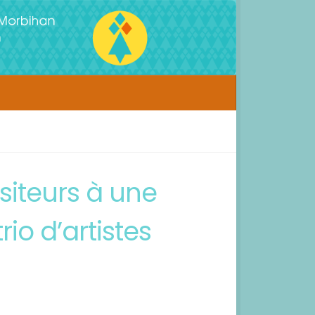
isiteurs à une
io d’artistes