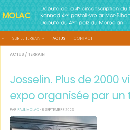
SUR LE TERRAIN
ACTUS
CONTACT
ACTUS
/
TERRAIN
Josselin. Plus de 2000 v
expo organisée par un tr
PAR
PAUL MOLAC
·
8 SEPTEMBRE 2023