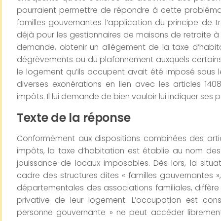
pourraient permettre de répondre à cette problémat
familles gouvernantes l’application du principe de 
déjà pour les gestionnaires de maisons de retraite à bu
demande, obtenir un allègement de la taxe d’habita
dégrèvements ou du plafonnement auxquels certains 
le logement qu’ils occupent avait été imposé sous l
diverses exonérations en lien avec les articles 140
impôts. Il lui demande de bien vouloir lui indiquer ses 
Texte de la réponse
Conformément aux dispositions combinées des arti
impôts, la taxe d’habitation est établie au nom des
jouissance de locaux imposables. Dès lors, la situ
cadre des structures dites « familles gouvernantes », 
départementales des associations familiales, diffère 
privative de leur logement. L’occupation est con
personne gouvernante » ne peut accéder librement