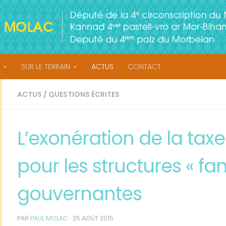
SUR LE TERRAIN
ACTUS
CONTACT
ACTUS
/
QUESTIONS ÉCRITES
L’exonération de la taxe
pour les structures « fam
gouvernantes
PAR
PAUL MOLAC
·
25 AOÛT 2015