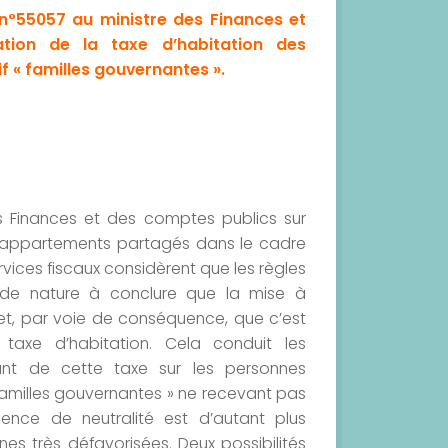
°55057 au ministre des Finances et
tion de la taxe d’habitation des
 « familles gouvernantes ».
des Finances et des comptes publics sur
s appartements partagés dans le cadre
services fiscaux considèrent que les règles
t de nature à conclure que la mise à
 et, par voie de conséquence, que c’est
 taxe d’habitation. Cela conduit les
ant de cette taxe sur les personnes
familles gouvernantes » ne recevant pas
nce de neutralité est d’autant plus
es très défavorisées. Deux possibilités