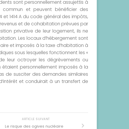
idents sont personnellement assujettis à
it commun et peuvent bénéficier des
4 et 1414 A du code général des impôts,
 revenus et de cohabitation prévues par
sition privative de leur logement, ils ne
itation. Les locaux d’hébergement sont
ire et imposés à la taxe d’habitation à
iques sous lesquelles fonctionnent les «
 de leur octroyer les dégrèvements ou
ls étaient personnellement imposés à la
as de susciter des demandes similaires
’intérêt et conduirait à un transfert de
ARTICLE SUIVANT
Le risque des ogives nucléaire