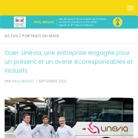
Skip to content
ACTUS
/
PORTRAIT DU MOIS
Guer. Linévia, une entreprise engagée pour
un présent et un avenir écoresponsables et
inclusifs
PAR
PAUL MOLAC
·
1 SEPTEMBRE 2021