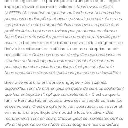
dans la législation : le permis pour le transport de passagers
implique d’avoir deux mains valides. «
Nous avons sollicité
l’AGEFIPH (Association de gestion du fonds pour l’insertion des
personnes handicapées) et avons pu ouvrir une voie. Yves a eu
son permis et a été embauché. Puis nous avons repensé à un
profil similaire à qui nous n’avions pas pu donner sa chance.
Nous l’avons retrouvé, il a passé son permis et a travaillé pour
nous.
» Le bouche-à-oreille fait son œuvre, et les dirigeants de
Linévia le renforcent en s’affichant comme entreprise handi-
accueillante. «
Cela nous permet de signifier aux personnes en
situation de handicap, qui s’auto-censurent et n’osent pas
postuler, que chez nous, le handicap n’est pas un obstacle.
Nous accueillons désormais plusieurs personnes en invalidité.
»
Linévia se veut une entreprise engagée. «
Les salariés,
aujourd’hui, sont de plus en plus en quête de sens. Ils souhaitent
que leur entreprise s’implique concrètement.
» C’est ce que la
famille Herviaux fait, en accord avec ses prises de conscience
et ses valeurs. C’est ce qu’elle fait en poursuivant son essor et
en menant une politique d’embauche locale active. «
Des
recrutements sont en cours. Chacun peut se manifester, qu’il ou
elle ait le permis ou non. Nous accompagnons nos candidats,