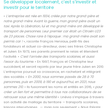
Se développer localement, c’est s’investir et
investir pour le territoire
«
L’entreprise est née en 1934, créée par notre grand-père et
notre grand-mère. Avant la guerre, mon grand-père avait un
taxi. Après la Libération, lui et ma grand-mère ont développé le
transport de personnes. Leur premier car était un Citroën U23
de 23 places. Chose rare à l’époque : ma grand-mère avait son
permis car !
», raconte François Herviaux, petit-fils des
fondateurs et actuel co-directeur, avec ses frères Christophe
et Julien. En 1973, ses parents prennent le relais et étendent
l’activité. «
C’est l’arrivée des transports scolaires, et aussi
l’essor du tourisme.
» En 1997, François et Christophe leur
succèdent, et seront rejoints par leur jeune frère Julien en 2010.
L’entreprise poursuit sa croissance, en rachetant et intégrant
des sociétés. «
En 2000, nous sommes passés de 28 à 70
personnes, puis en 2009, à 190 et aujourd’hui, en 2021, nous
sommes 210.
» Ils fusionnent les noms et entités en 2016,
« pour
créer un lien fort et permettre à tous nos collaborateurs de se
retrouver sous une même identité
». Linévia s’implique à travers
son activité de maillage du territoire — transports scolaires,
liaisons interurbaines… —, mais pas seulement. «
Nous faisons