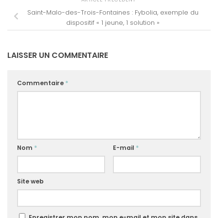
Saint-Malo-des-Trois-Fontaines : Fybolia, exemple du
dispositif « 1 jeune, 1 solution »
LAISSER UN COMMENTAIRE
Commentaire
*
Nom
*
E-mail
*
Site web
Enregistrer mon nom, mon e-mail et mon site dans