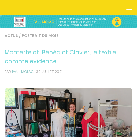
Skip to content
ACTUS
/
PORTRAIT DU MOIS
Montertelot. Bénédict Clavier, le textile
comme évidence
PAR
PAUL MOLAC
·
30 JUILLET 2021