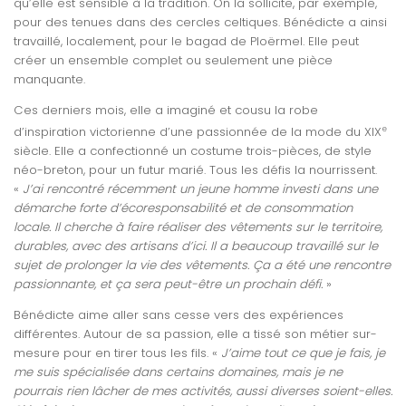
qu’elle est sensible à la tradition. On la sollicite, par exemple,
pour des tenues dans des cercles celtiques. Bénédicte a ainsi
travaillé, localement, pour le bagad de Ploërmel. Elle peut
créer un ensemble complet ou seulement une pièce
manquante.
Ces derniers mois, elle a imaginé et cousu la robe
e
d’inspiration victorienne d’une passionnée de la mode du XIX
siècle. Elle a confectionné un costume trois-pièces, de style
néo-breton, pour un futur marié. Tous les défis la nourrissent.
«
J’ai rencontré récemment un jeune homme investi dans une
démarche forte d’écoresponsabilité et de consommation
locale. Il cherche à faire réaliser des vêtements sur le territoire,
durables, avec des artisans d’ici. Il a beaucoup travaillé sur le
sujet de prolonger la vie des vêtements. Ça a été une rencontre
passionnante, et ça sera peut-être un prochain défi.
»
Bénédicte aime aller sans cesse vers des expériences
différentes. Autour de sa passion, elle a tissé son métier sur-
mesure pour en tirer tous les fils. «
J’aime tout ce que je fais, je
me suis spécialisée dans certains domaines, mais je ne
pourrais rien lâcher de mes activités, aussi diverses soient-elles.