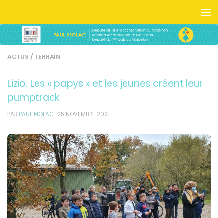
Skip to content
ACTUS
/
TERRAIN
Lizio. Les « papys » et les jeunes créent leur
pumptrack
PAR
PAUL MOLAC
·
25 NOVEMBRE 2021