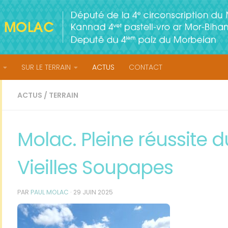
SUR LE TERRAIN
ACTUS
CONTACT
ACTUS
/
TERRAIN
Molac. Pleine réussite 
Vieilles Soupapes
PAR
PAUL MOLAC
·
29 JUIN 2025