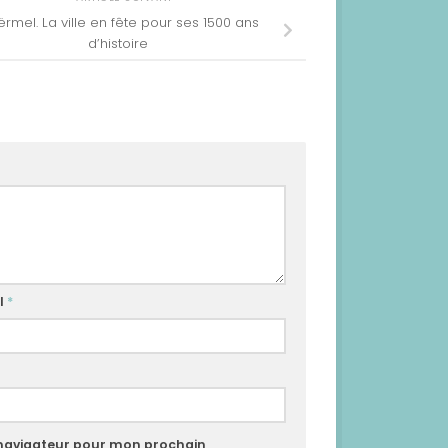
ërmel. La ville en fête pour ses 1500 ans
d’histoire
l
*
 navigateur pour mon prochain