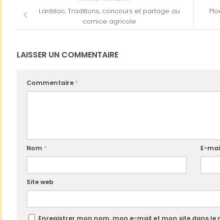
Lantillac. Traditions, concours et partage au
Plo
comice agricole
LAISSER UN COMMENTAIRE
Commentaire
*
Nom
*
E-mai
Site web
Enregistrer mon nom, mon e-mail et mon site dans le