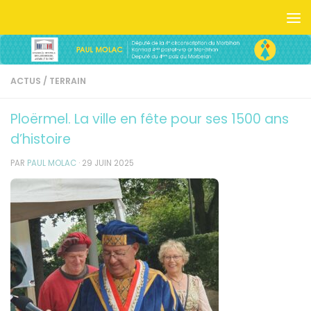
Skip to content
ACTUS
/
TERRAIN
Ploërmel. La ville en fête pour ses 1500 ans
d’histoire
PAR
PAUL MOLAC
·
29 JUIN 2025