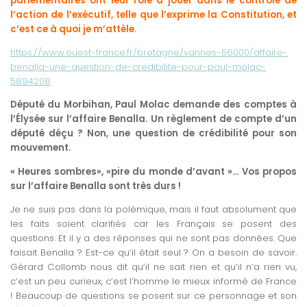
parlementaires ont leur rôle à jouer dans le contrôle de
l’action de l’exécutif, telle que l’exprime la Constitution, et
c’est ce à quoi je m’attèle.
https://www.ouest-france.fr/bretagne/vannes-56000/affaire-
benalla-une-question-de-credibilite-pour-paul-molac-
5894208
Député du Morbihan, Paul Molac demande des comptes à
l’Élysée sur l’affaire Benalla. Un règlement de compte d’un
député déçu ? Non, une question de crédibilité pour son
mouvement.
« Heures sombres», «pire du monde d’avant »… Vos propos
sur l’affaire Benalla sont très durs !
Je ne suis pas dans la polémique, mais il faut absolument que
les faits soient clarifiés car les Français se posent des
questions. Et il y a des réponses qui ne sont pas données. Que
faisait Benalla ? Est-ce qu’il était seul ? On a besoin de savoir.
Gérard Collomb nous dit qu’il ne sait rien et qu’il n’a rien vu,
c’est un peu curieux, c’est l’homme le mieux informé de France
! Beaucoup de questions se posent sur ce personnage et son