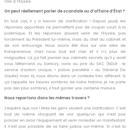
rôle à l’Elysée.
On peut réellement parler de scandale ou d’affaire d’État ?
En tout cas, il y a besoin de clarification ! Depuis jeudi, les
réponses apportées ne permettent pas de couper court à la
polémique. Et les réponses doivent venir de l’Elysée, pas
forcément du Président lui-même, mais du chef du cabinet et
de son entourage. Nous avons été élus sur une idée de
transparence, chez nous tout est clair et il n’y plus de
magouilles. Là, ça fait penser aux cabinets secrets qu’il y avait
sous Mitterrand ou Sarkozy, voire au pire du SAC (NDLR : le
service d’action civique, « police parallèle » du Général De
Gaulle) mais là, nous étions dans un contexte très différent. Si
ça rappelle les heures sombres de notre histoire, je ne parle
pas des plus sombres, il faut garder une certaine mesure.
Nous repartons dans les mêmes travers ?
J’espère que non ! Mais les gens veulent une clarification. C’est
tout de même choquant de voir quelqu’un qui n’est pas
policier en avoir l’équipement et venir molester un manifestant.
Il n’est pas possible de se faire justice soi-même. Si c’est la