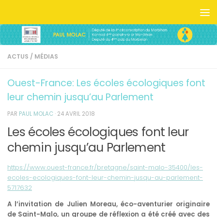
Skip to content
ACTUS
/
MÉDIAS
Ouest-France: Les écoles écologiques font
leur chemin jusqu’au Parlement
PAR
PAUL MOLAC
·
24 AVRIL 2018
Les écoles écologiques font leur
chemin jusqu’au Parlement
https://www.ouest-france.fr/bretagne/saint-malo-35400/les-
ecoles-ecologiques-font-leur-chemin-jusqu-au-parlement-
5717632
A l’invitation de Julien Moreau, éco-aventurier originaire
de Saint-Malo, un groupe de réflexion a été créé avec des