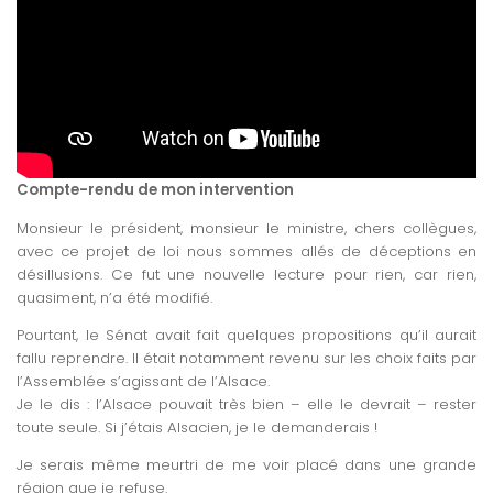
Compte-rendu de mon intervention
Monsieur le président, monsieur le ministre, chers collègues,
avec ce projet de loi nous sommes allés de déceptions en
désillusions. Ce fut une nouvelle lecture pour rien, car rien,
quasiment, n’a été modifié.
Pourtant, le Sénat avait fait quelques propositions qu’il aurait
fallu reprendre. Il était notamment revenu sur les choix faits par
l’Assemblée s’agissant de l’Alsace.
Je le dis : l’Alsace pouvait très bien – elle le devrait – rester
toute seule. Si j’étais Alsacien, je le demanderais !
Je serais même meurtri de me voir placé dans une grande
région que je refuse.