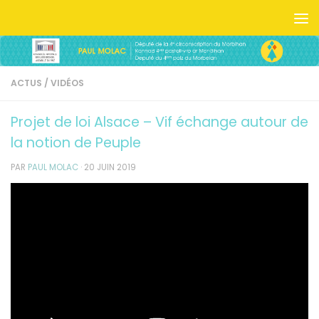
Skip to content
ACTUS
/
VIDÉOS
Projet de loi Alsace – Vif échange autour de
la notion de Peuple
PAR
PAUL MOLAC
·
20 JUIN 2019