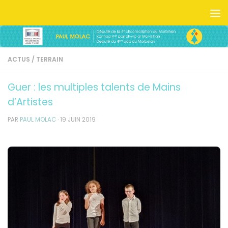
Skip to content
ACTUS
/
TERRAIN
Guer : les multiples talents de Mains
d’Artistes
PAR
PAUL MOLAC
·
19 JUIN 2019