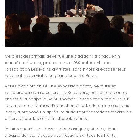
Cela est désormais devenue une tradition : à chaque fin
d’année culturelle, professeurs et 160 adhérents de
l’association Les Mains d’Artistes, sont invités à exposer leur
savoir et savoir-faire au grand public à Guer.
Après avoir organisé une exposition photo, peinture et
sculpture au centre culturel Le Belvédère, puis un concert de
chants à la chapelle Saint-Thomas, l’association, majeure sur
le territoire en termes d’éducation à l’art, à la culture au sens
large, a proposé
un après-midi de représentations théâtrales
assurées par les enfants et adolescents.
Peinture, sculpture, dessin, arts plastiques, photos, chant,
théâtre, danse… L’association œuvre sur tous les fronts,