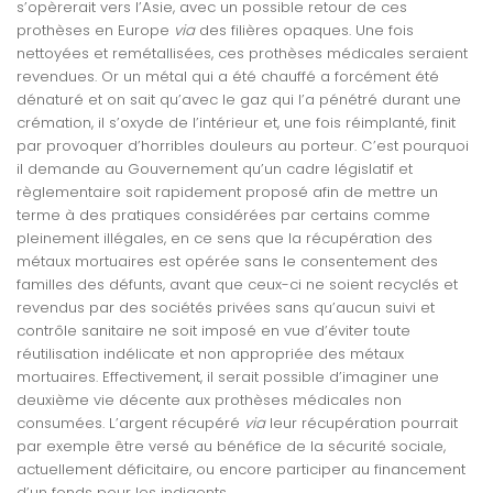
s’opèrerait vers l’Asie, avec un possible retour de ces
prothèses en Europe
via
des filières opaques. Une fois
nettoyées et remétallisées, ces prothèses médicales seraient
revendues. Or un métal qui a été chauffé a forcément été
dénaturé et on sait qu’avec le gaz qui l’a pénétré durant une
crémation, il s’oxyde de l’intérieur et, une fois réimplanté, finit
par provoquer d’horribles douleurs au porteur. C’est pourquoi
il demande au Gouvernement qu’un cadre législatif et
règlementaire soit rapidement proposé afin de mettre un
terme à des pratiques considérées par certains comme
pleinement illégales, en ce sens que la récupération des
métaux mortuaires est opérée sans le consentement des
familles des défunts, avant que ceux-ci ne soient recyclés et
revendus par des sociétés privées sans qu’aucun suivi et
contrôle sanitaire ne soit imposé en vue d’éviter toute
réutilisation indélicate et non appropriée des métaux
mortuaires. Effectivement, il serait possible d’imaginer une
deuxième vie décente aux prothèses médicales non
consumées. L’argent récupéré
via
leur récupération pourrait
par exemple être versé au bénéfice de la sécurité sociale,
actuellement déficitaire, ou encore participer au financement
d’un fonds pour les indigents.