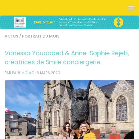
Skip to content
ACTUS
/
PORTRAIT DU MOIS
Vanessa Youaabed & Anne-Sophie Rejeb,
créatrices de Smile conciergerie
PAR
PAUL MOLAC
·
6 MARS 2020