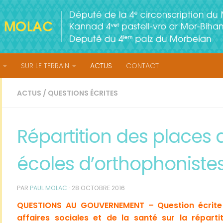
SUR LE TERRAIN
ACTUS
CONTACT
ACTUS
/
QUESTIONS ÉCRITES
Répartition des places 
écoles d’orthophoniste
PAR
PAUL MOLAC
·
28 OCTOBRE 2016
QUESTIONS AU GOUVERNEMENT – Question écrite 
affaires sociales et de la santé sur la répart