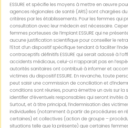
ESSURE et spécifie les moyens à mettre en œuvre pour 
agences régionales de santé (ARS) sont chargées du 
critères par les établissements. Pour les femmes qui
consultation avec leur médecin est nécessaire. Cepe
femmes porteuses de l’implant ESSURE qui ne présenten
aucune justification scientifique pour conseiller le retr
l’Etat d’un dispositif spécifique tendant à faciliter l’
contraceptifs définitifs ESSURE qui serait adossé à l’o
accidents médicaux, celui-ci n’apparait pas en l’espèc
autorités sanitaires ont contribué à informer et acco
victimes du dispositif ESSURE. En revanche, toute pe
peut saisir une commission de conciliation et d’indemni
conditions sont réunies, pourra émettre un avis sur la
identifier d’éventuels responsables qui seront invités 
Surtout, et à titre principal, l’indemnisation des victi
individuelles (notamment à partir de procédures en ré
certaines) et collectives (action de groupe – procéd
situations telle que la présente) que certaines femme