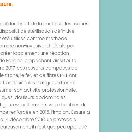
ssure.
solidarités et de la santé sur les risques
ositif de stérilisation définitive
ont été utilisés comme méthode
comme non-invasive et idéale par
à créer localement une réaction
 de Fallope, empêchant ainsi toute
bre 2017, ces ressorts composés de
 titane, le fer, et de fibres PET ont
ts indésirables : fatigue extrême
umer son activité professionnelle,
ogiques, douleurs abdominales,
iges, essoufflements voire troubles du
nce renforcée en 2015, l’implant Essure a
 le 14 décembre 2018, un protocole
lheureusement, il n’est que peu appliqué