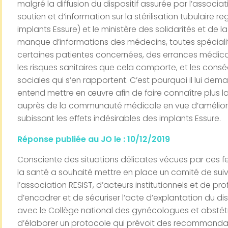
malgré la diffusion du dispositif assurée par l’associa
soutien et d’information sur la stérilisation tubulair
implants Essure) et le ministère des solidarités et de la 
manque d’informations des médecins, toutes spéciali
certaines patientes concernées, des errances médica
les risques sanitaires que cela comporte, et les consé
sociales qui s’en rapportent. C’est pourquoi il lui 
entend mettre en œuvre afin de faire connaître plus 
auprès de la communauté médicale en vue d’améliore
subissant les effets indésirables des implants Essure.
Réponse publiée au JO le :
10/12/2019
Consciente des situations délicates vécues par ces fe
la santé a souhaité mettre en place un comité de su
l’association RESIST, d’acteurs institutionnels et de p
d’encadrer et de sécuriser l’acte d’explantation du di
avec le Collège national des gynécologues et obstét
d’élaborer un protocole qui prévoit des recommandati