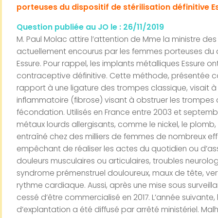
porteuses du dispositif de stérilisation définitive E
Question publiée au JO le :
26/11/2019
M. Paul Molac attire l’attention de Mme la ministre des 
actuellement encourus par les femmes porteuses du disp
Essure. Pour rappel, les implants métalliques Essure 
contraceptive définitive. Cette méthode, présentée 
rapport à une ligature des trompes classique, visait 
inflammatoire (fibrose) visant à obstruer les trompes
fécondation. Utilisés en France entre 2003 et septem
métaux lourds allergisants, comme le nickel, le plomb, le
entraîné chez des milliers de femmes de nombreux effe
empêchant de réaliser les actes du quotidien ou d’ass
douleurs musculaires ou articulaires, troubles neurol
syndrome prémenstruel douloureux, maux de tête, vert
rythme cardiaque. Aussi, après une mise sous surveilla
cessé d’être commercialisé en 2017. L’année suivante,
d’explantation a été diffusé par arrêté ministériel. Ma