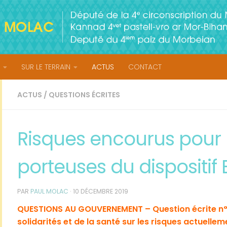
SUR LE TERRAIN
ACTUS
CONTACT
ACTUS
/
QUESTIONS ÉCRITES
Risques encourus pour
porteuses du dispositif 
PAR
PAUL MOLAC
·
10 DÉCEMBRE 2019
QUESTIONS AU GOUVERNEMENT – Question écrite n°
solidarités et de la santé sur les risques actuell