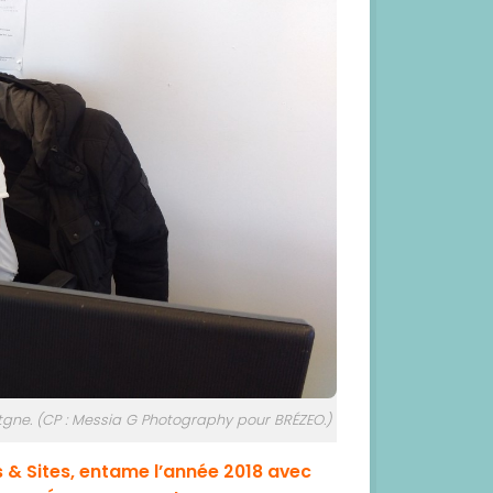
gne. (CP : Messia G Photography pour BRÉZEO.)
s & Sites, entame l’année 2018 avec