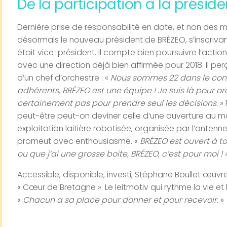
De la participation à la présid
Dernière prise de responsabilité en date, et non des 
désormais le nouveau président de BRÉZEO, s’inscrivant a
était vice-président. Il compte bien poursuivre l’actio
avec une direction déjà bien affirmée pour 2018. Il pe
d’un chef d’orchestre : «
Nous sommes 22 dans le consei
adhérents, BRÉZEO est une équipe ! Je suis là pour orc
certainement pas pour prendre seul les décisions.
»
peut-être peut-on deviner celle d’une ouverture au m
exploitation laitière robotisée, organisée par l’antenn
promeut avec enthousiasme. «
BRÉZEO est ouvert à to
ou que j’ai une grosse boite, BRÉZEO, c’est pour moi ! 
Accessible, disponible, investi, Stéphane Boullet œuvre
« Cœur de Bretagne ». Le leitmotiv qui rythme la vie 
«
Chacun a sa place pour donner et pour recevoir.
»