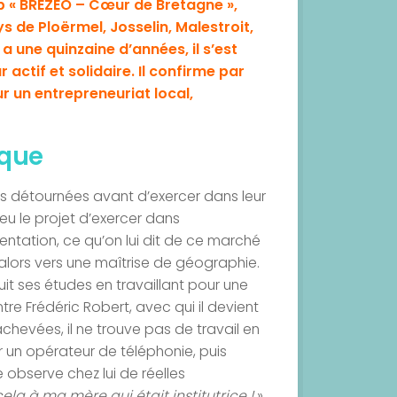
lub « BRÉZEO – Cœur de Bretagne »,
s de Ploërmel, Josselin, Malestroit,
 a une quinzaine d’années, il s’est
actif et solidaire. Il confirme par
 un entrepreneuriat local,
ique
es détournées avant d’exercer dans leur
eu le projet d’exercer dans
ientation, ce qu’on lui dit de ce marché
ge alors vers une maîtrise de géographie.
l suit ses études en travaillant pour une
re Frédéric Robert, avec qui il devient
chevées, il ne trouve pas de travail en
 un opérateur de téléphonie, puis
 observe chez lui de réelles
ela à ma mère qui était institutrice !
»