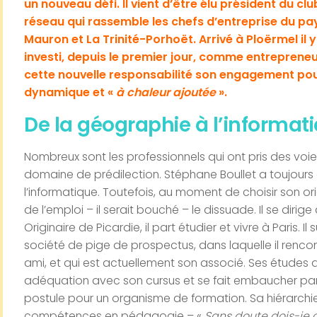
un nouveau défi. Il vient d’être élu président du c
réseau qui rassemble les chefs d’entreprise du pay
Mauron et La Trinité-Porhoët. Arrivé à Ploërmel il y
investi, depuis le premier jour, comme entrepreneur 
cette nouvelle responsabilité son engagement pour
dynamique et «
à chaleur ajoutée
».
De la géographie à l’informat
Nombreux sont les professionnels qui ont pris des voi
domaine de prédilection. Stéphane Boullet a toujours 
l’informatique. Toutefois, au moment de choisir son or
de l’emploi – il serait bouché – le dissuade. Il se diri
Originaire de Picardie, il part étudier et vivre à Paris. I
société de pige de prospectus, dans laquelle il rencont
ami, et qui est actuellement son associé. Ses études a
adéquation avec son cursus et se fait embaucher par
postule pour un organisme de formation. Sa hiérarchie
compétences en pédagogie – «
Sans doute dois-je c