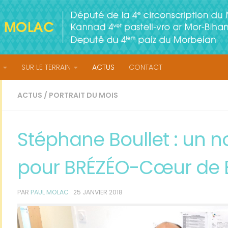
SUR LE TERRAIN
ACTUS
CONTACT
ACTUS
/
PORTRAIT DU MOIS
Stéphane Boullet : un 
pour BRÉZÉO-Cœur de 
PAR
PAUL MOLAC
·
25 JANVIER 2018