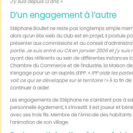
J’y suis depuis 13 ans.
»
D’un engagement à l’autre
Stéphane Boullet ne reste pas longtemps simple memb
alors qu’un site web du club est en projet, il postule po
présenter aux commissions et au conseil d’administrat
partie. Je suis entré au CA en janvier 2006 et j’y suis 
ayant des référents au sein de différentes instances lo
Chambre du Commerce et de l’Industrie, la Maison de 
s’engage pour un an auprès d’IPP. «
IPP aide les porte
voit ce qui se développe sur le territoire !
» À la fin d
continuer à aider.
Les engagements de Stéphane ne s’arrêtent pas à sa v
personnelle également, il s’investit. Il est joueur et b
avec ses trois fils. Membre de l’Amicale des habitants 
l’animation de son village.