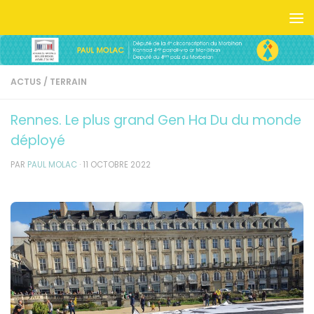
Skip to content
ACTUS
/
TERRAIN
Rennes. Le plus grand Gen Ha Du du monde
déployé
PAR
PAUL MOLAC
·
11 OCTOBRE 2022